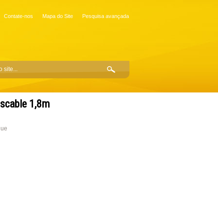
Contate-nos
Mapa do Site
Pesquisa avançada
uscable 1,8m
que